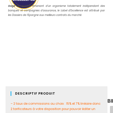
Gage de qualité
émanant d’un organisme totalement indépendant des
banques et compagnies d’assurance, le Label d’Excellence est attribué par
les Dossiers de l’Epargne aux meilleurs contrats du marché.
DESCRIPTIF PRODUIT
B
– 2 taux de commissions au choix : 15% et 7% linéaire donc
2 tarificateurs à votre disposition pour pouvoir éditer un